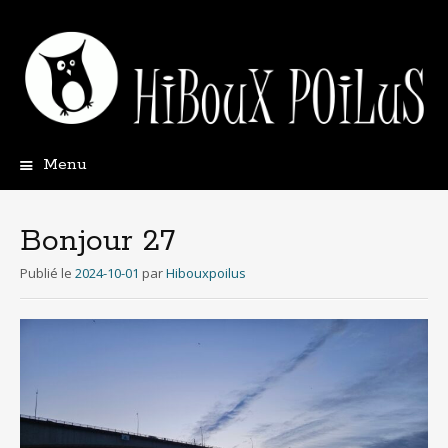
Menu
Aller
au
contenu
Bonjour 27
principal
Publié le
2024-10-01
par
Hibouxpoilus