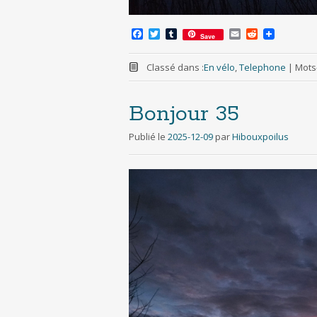
F
T
T
E
R
Save
a
w
u
m
e
c
i
m
a
d
e
t
b
i
d
Classé dans :
En vélo
,
Telephone
|
Mots-
b
t
l
l
i
o
e
r
t
o
r
Bonjour 35
k
Publié le
2025-12-09
par
Hibouxpoilus