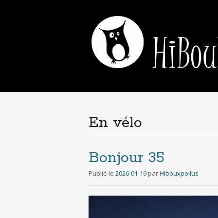
En vélo
Bonjour 35
Publié le
2026-01-19
par
Hibouxpoilus