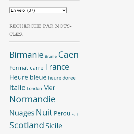
Recherche
par
categories
RECHERCHE PAR MOTS-
CLES.
Caen
Birmanie
Brume
France
Format carre
Heure bleue
heure doree
Italie
Mer
London
Normandie
Nuit
Nuages
Perou
Port
Scotland
Sicile