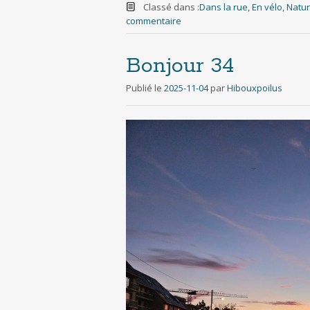
e
t
b
i
d
Classé dans :
Dans la rue
,
En vélo
,
Natu
b
t
l
l
i
commentaire
o
e
r
t
o
r
k
Bonjour 34
Publié le
2025-11-04
par
Hibouxpoilus