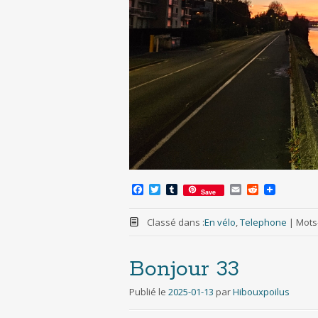
F
T
T
E
R
Save
a
w
u
m
e
c
i
m
a
d
e
t
b
i
d
Classé dans :
En vélo
,
Telephone
|
Mots-
b
t
l
l
i
o
e
r
t
o
r
Bonjour 33
k
Publié le
2025-01-13
par
Hibouxpoilus