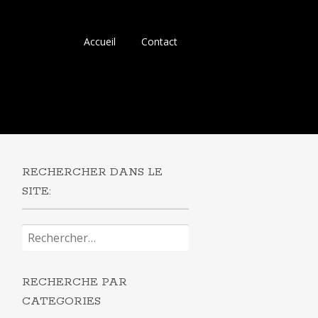
Aller
Accueil
Contact
au
contenu
principal
RECHERCHER DANS LE
SITE:
Rechercher :
RECHERCHE PAR
CATEGORIES