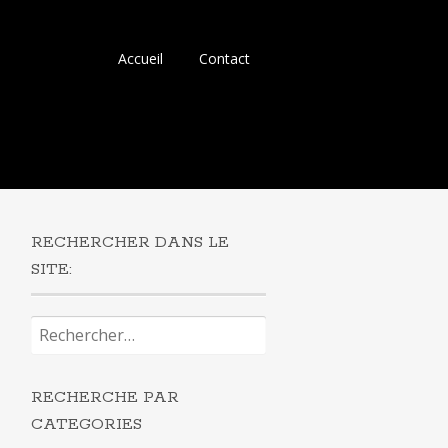
Aller
Accueil
Contact
au
contenu
principal
RECHERCHER DANS LE
SITE:
Rechercher :
RECHERCHE PAR
CATEGORIES