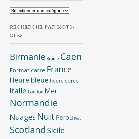
Recherche
par
categories
RECHERCHE PAR MOTS-
CLES.
Caen
Birmanie
Brume
France
Format carre
Heure bleue
heure doree
Italie
Mer
London
Normandie
Nuit
Nuages
Perou
Port
Scotland
Sicile