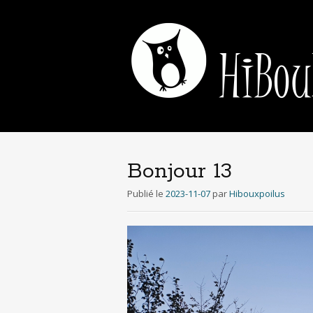
Bonjour 13
Publié le
2023-11-07
par
Hibouxpoilus