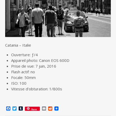
Catania – Italie
Ouverture: ƒ/4
Appareil photo: Canon EOS 600D
Prise de vue: 7 juin, 2016
Flash actif: no
Focale: 50mm
ISO: 100
Vitesse d'obturation: 1/800s
F
T
T
E
R
Save
a
w
u
m
e