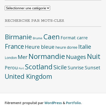
Recherche
par
categories
RECHERCHE PAR MOTS-CLES.
Caen
Birmanie
Format carre
Brume
France
Italie
Heure bleue
heure doree
Normandie
Nuit
Nuages
Mer
London
Scotland
Sicile
Sunset
Perou
Sunrise
Port
United Kingdom
Fièrement propulsé par
WordPress
&
Portfolio
.