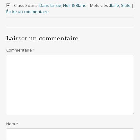
c
i
m
a
d
e
t
b
i
d
Classé dans :
Dans la rue
,
Noir & Blanc
|
Mots-clés :
Italie
,
Sicile
|
b
t
l
l
i
Écrire un commentaire
o
e
r
t
o
r
k
Laisser un commentaire
Commentaire
*
Nom
*