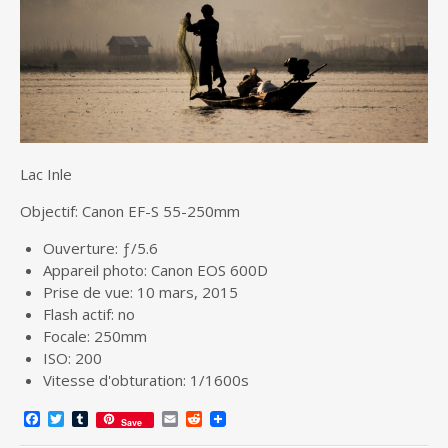
Lac Inle
Objectif: Canon EF-S 55-250mm
Ouverture: ƒ/5.6
Appareil photo: Canon EOS 600D
Prise de vue: 10 mars, 2015
Flash actif: no
Focale: 250mm
ISO: 200
Vitesse d'obturation: 1/1600s
F
T
T
E
R
Save
a
w
u
m
e