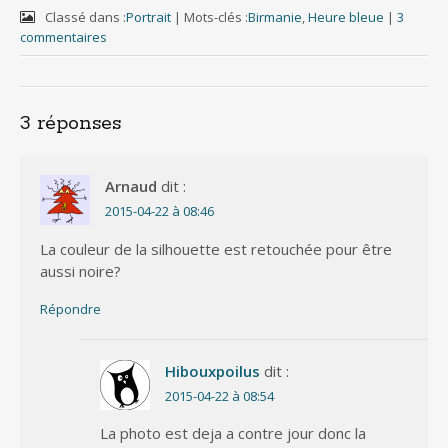
c
i
m
a
d
e
t
b
i
d
Classé dans :
Portrait
|
Mots-clés :
Birmanie
,
Heure bleue
|
3
b
t
l
l
i
commentaires
o
e
r
t
o
r
k
3 réponses
Arnaud
dit :
2015-04-22 à 08:46
La couleur de la silhouette est retouchée pour être
aussi noire?
Répondre
Hibouxpoilus
dit :
2015-04-22 à 08:54
La photo est deja a contre jour donc la