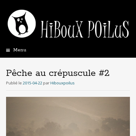
Menu
Aller
au
contenu
Pêche au crépuscule #2
principal
Publié le
2015-04-22
par
Hibouxpoilus