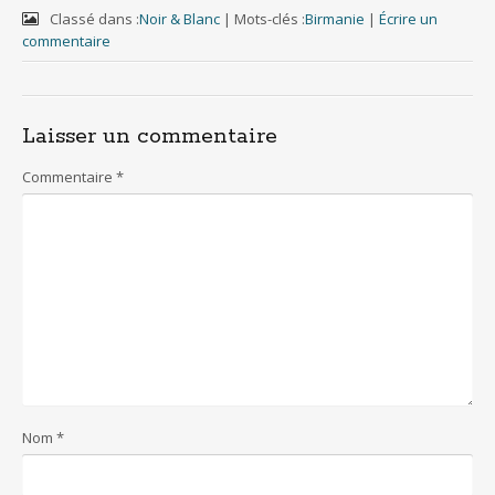
c
i
m
a
d
e
t
b
i
d
Classé dans :
Noir & Blanc
|
Mots-clés :
Birmanie
|
Écrire un
b
t
l
l
i
commentaire
o
e
r
t
o
r
k
Laisser un commentaire
Commentaire
*
Nom
*