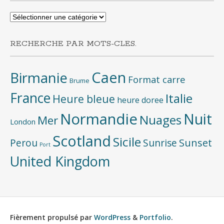
Recherche
par
categories
RECHERCHE PAR MOTS-CLES.
Caen
Birmanie
Format carre
Brume
France
Italie
Heure bleue
heure doree
Normandie
Nuit
Nuages
Mer
London
Scotland
Sicile
Sunset
Perou
Sunrise
Port
United Kingdom
Fièrement propulsé par
WordPress
&
Portfolio
.