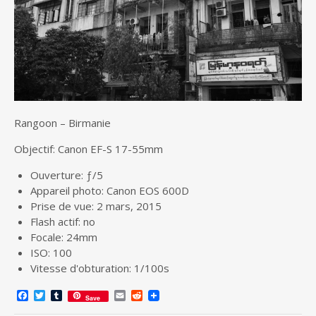
Rangoon – Birmanie
Objectif: Canon EF-S 17-55mm
Ouverture: ƒ/5
Appareil photo: Canon EOS 600D
Prise de vue: 2 mars, 2015
Flash actif: no
Focale: 24mm
ISO: 100
Vitesse d'obturation: 1/100s
F
T
T
E
R
Save
a
w
u
m
e