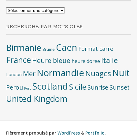
Recherche
par
categories
RECHERCHE PAR MOTS-CLES.
Caen
Birmanie
Format carre
Brume
France
Italie
Heure bleue
heure doree
Normandie
Nuit
Nuages
Mer
London
Scotland
Sicile
Sunset
Perou
Sunrise
Port
United Kingdom
Fièrement propulsé par
WordPress
&
Portfolio
.