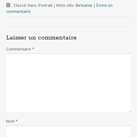
c
i
m
a
d
e
t
b
i
d
Classé dans :
Portrait
|
Mots-clés :
Birmanie
|
Écrire un
b
t
l
l
i
commentaire
o
e
r
t
o
r
k
Laisser un commentaire
Commentaire
*
Nom
*