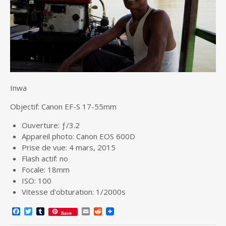
Inwa
Objectif: Canon EF-S 17-55mm
Ouverture: ƒ/3.2
Appareil photo: Canon EOS 600D
Prise de vue: 4 mars, 2015
Flash actif: no
Focale: 18mm
ISO: 100
Vitesse d'obturation: 1/2000s
F
T
T
E
R
Save
a
w
u
m
e