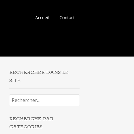
Aller
Accueil
Contact
au
contenu
principal
RECHERCHER DANS LE
SITE:
Rechercher :
RECHERCHE PAR
CATEGORIES