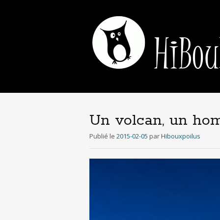
Un volcan, un ho
Publié le
2015-02-05
par
Hibouxpoilus