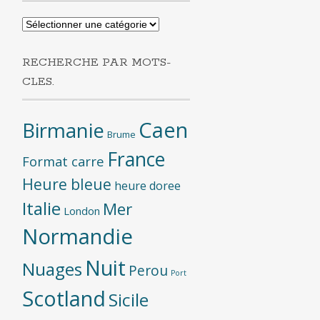
Recherche
par
categories
RECHERCHE PAR MOTS-
CLES.
Caen
Birmanie
Brume
France
Format carre
Heure bleue
heure doree
Italie
Mer
London
Normandie
Nuit
Nuages
Perou
Port
Scotland
Sicile